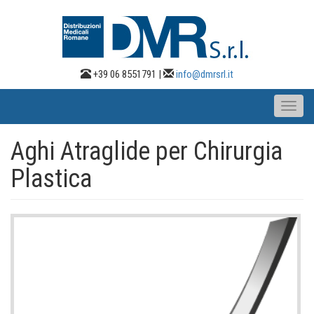
Salta
al
contenuto
principale
+39 06 8551791 |
info@dmrsrl.it
Toggl
naviga
Aghi Atraglide per Chirurgia
Plastica
Immagine
Principale