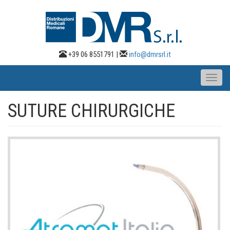
Salta
al
contenuto
principale
+39 06 8551791 |
info@dmrsrl.it
Toggl
naviga
SUTURE CHIRURGICHE
Immagine
Principale