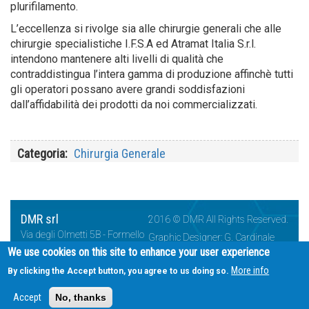
plurifilamento.
L’eccellenza si rivolge sia alle chirurgie generali che alle
chirurgie specialistiche I.F.S.A ed Atramat Italia S.r.l.
intendono mantenere alti livelli di qualità che
contraddistingua l’intera gamma di produzione affinchè tutti
gli operatori possano avere grandi soddisfazioni
dall’affidabilità dei prodotti da noi commercializzati.
Categoria
Chirurgia Generale
DMR srl
2016 © DMR All Rights Reserved.
Via degli Olmetti 5B - Formello
Graphic Designer: G. Cardinale
- Italia
We use cookies on this site to enhance your user experience
Phone: +39 06 85.51.791
More info
By clicking the Accept button, you agree to us doing so.
Fax: +39 06 85.51.849
@ Email:
info@dmrsrl.it
Accept
No, thanks