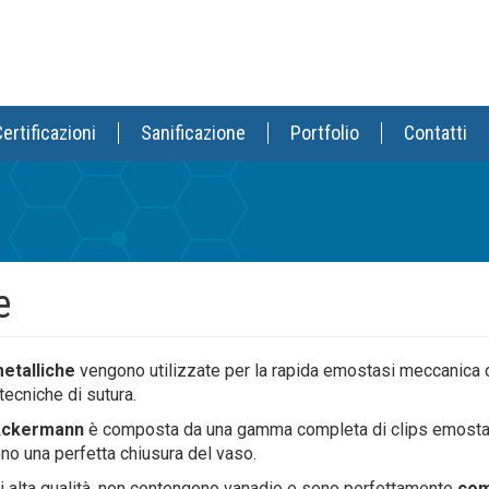
ertificazioni
Sanificazione
Portfolio
Contatti
e
metalliche
vengono utilizzate per la rapida emostasi meccanica di
tecniche di sutura.
 Ackermann
è composta da una gamma completa di clips emostatic
no una perfetta chiusura del vaso.
di alta qualità, non contengono vanadio e sono perfettamente
com