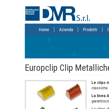
Salta
al
contenuto
principale
Navigazione
Home
Azienda
Prodotti
C
principale
Europclip Clip Metallich
Le clips 
Immagine
classiche 
Principale
La linea
garantisco
Le clips, 