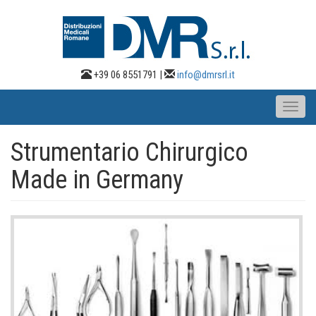
Salta
al
contenuto
principale
+39 06 8551791 |
info@dmrsrl.it
Toggl
naviga
Strumentario Chirurgico
Made in Germany
Immagine
Principale