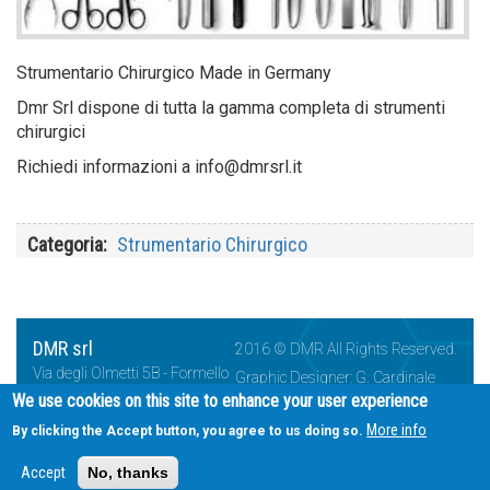
Strumentario Chirurgico Made in Germany
Dmr Srl dispone di tutta la gamma completa di strumenti
chirurgici
Richiedi informazioni a info@dmrsrl.it
Categoria
Strumentario Chirurgico
DMR srl
2016 © DMR All Rights Reserved.
Via degli Olmetti 5B - Formello
Graphic Designer: G. Cardinale
- Italia
We use cookies on this site to enhance your user experience
Phone: +39 06 85.51.791
More info
By clicking the Accept button, you agree to us doing so.
Fax: +39 06 85.51.849
@ Email:
info@dmrsrl.it
Accept
No, thanks