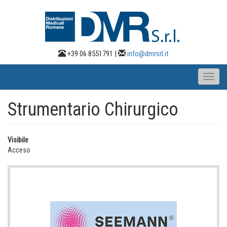
Salta
al
contenuto
principale
+39 06 8551791 |
info@dmrsrl.it
Toggl
naviga
Strumentario Chirurgico
Visibile
Acceso