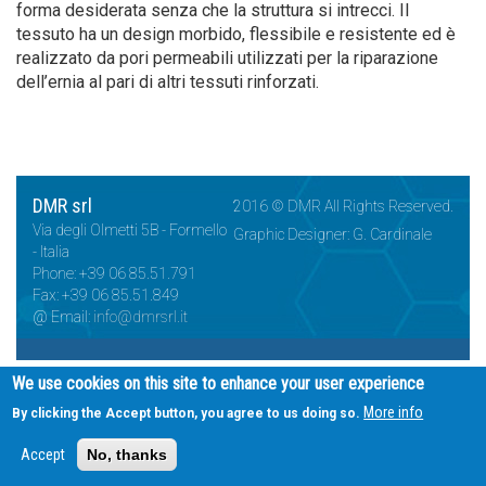
forma desiderata senza che la struttura si intrecci. Il
tessuto ha un design morbido, flessibile e resistente ed è
realizzato da pori permeabili utilizzati per la riparazione
dell’ernia al pari di altri tessuti rinforzati.
DMR srl
2016 © DMR All Rights Reserved.
Via degli Olmetti 5B - Formello
Graphic Designer: G. Cardinale
- Italia
Phone: +39 06 85.51.791
Fax: +39 06 85.51.849
@ Email:
info@dmrsrl.it
We use cookies on this site to enhance your user experience
More info
By clicking the Accept button, you agree to us doing so.
Accept
No, thanks