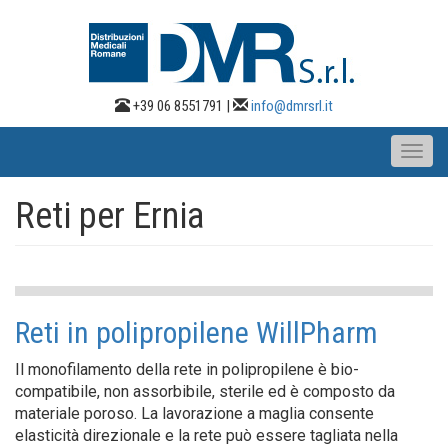
Salta
al
contenuto
principale
+39 06 8551791 |
info@dmrsrl.it
Toggl
naviga
Reti per Ernia
Reti in polipropilene WillPharm
Il monofilamento della rete in polipropilene è bio-
compatibile, non assorbibile, sterile ed è composto da
materiale poroso. La lavorazione a maglia consente
elasticità direzionale e la rete può essere tagliata nella